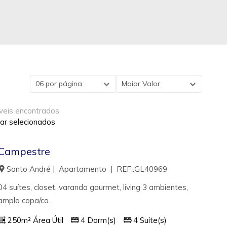
06 por página
Maior Valor
veis encontrados
ar selecionados
Campestre
Santo André | Apartamento | REF.:GL40969
04 suítes, closet, varanda gourmet, living 3 ambientes,
ampla copa/co...
250m² Área Útil
4 Dorm(s)
4 Suíte(s)