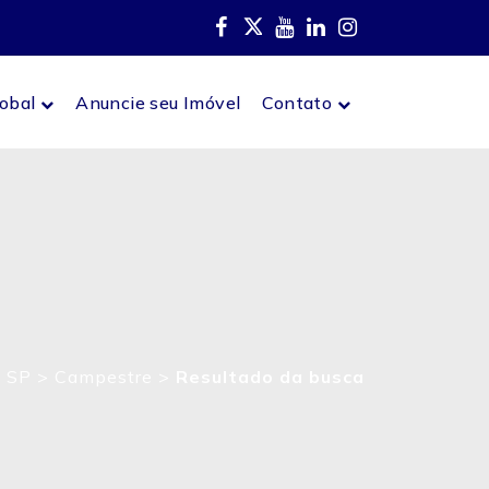
lobal
Anuncie seu Imóvel
Contato
 SP
>
Campestre
>
Resultado da busca