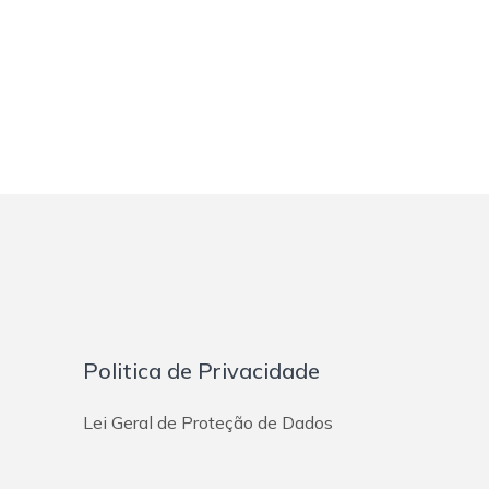
Vila Alice
Vila Alpina
Vila Alto De Santo André
Vila Alzira
Vila América
Vila Apiaí
Vila Aquilino
Vila Assunção
Vila Bastos
Vila Bela Vista
Vila Camilópolis
Vila Cecília Maria
Vila Cláudio
Vila Curuçá
Vila Dora
Politica de Privacidade
Vila Eldízia
Vila Floresta
Vila Francisco Matarazzo
Lei Geral de Proteção de Dados
Vila Gilda
Vila Guaraciaba