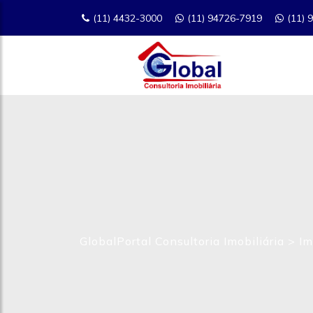
(11) 4432-3000
(11) 94726-7919
(11) 
GlobalPortal Consultoria Imobiliária
>
Im