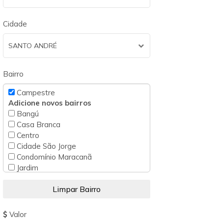
Cidade
SANTO ANDRÉ
Bairro
Campestre
Adicione novos bairros
Bangú
Casa Branca
Centro
Cidade São Jorge
Condomínio Maracanã
Jardim
Jardim Aclimação
Jardim Alvorada
Jardim Alzira Franco
Jardim Ana Maria
Valor