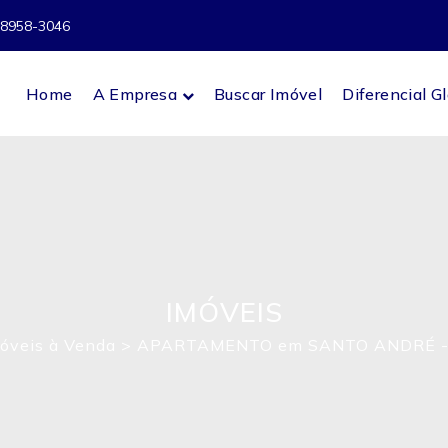
98958-3046
Home
A Empresa
Buscar Imóvel
Diferencial G
IMÓVEIS
óveis à Venda
>
APARTAMENTO em SANTO ANDRÉ -