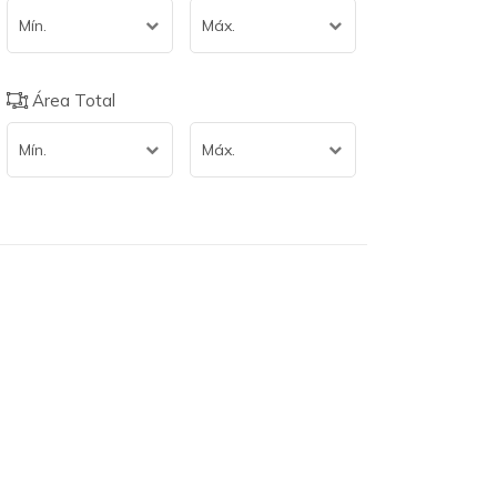
Jardim Silvana
Mín.
Máx.
Jardim Stella
Jardim Teles De Menezes
Jardim Utinga
Área Total
Jardim Vila Rica
Paraíso
Mín.
Máx.
Parque Bandeirante
Parque Capuava
Parque Das Nações
Parque Erasmo Assunção
Parque Gerassi
Parque Jaçatuba
Parque João Ramalho
Parque Marajoara
Parque Novo Oratório
Parque Oratório
Santa Maria
Santa Teresinha
Silveira
Utinga