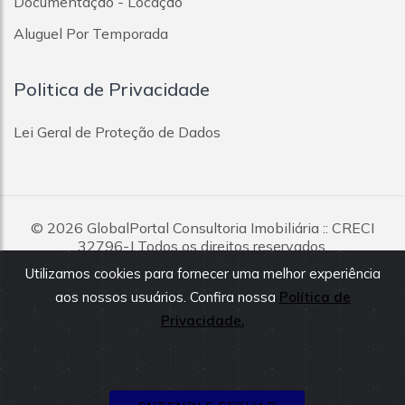
Documentação - Locação
Aluguel Por Temporada
Politica de Privacidade
Lei Geral de Proteção de Dados
© 2026
GlobalPortal Consultoria Imobiliária
:: CRECI
32796-J Todos os direitos reservados.
Utilizamos cookies para fornecer uma melhor experiência
Todas as informações e valores exibidos neste portal são
aos nossos usuários. Confira nossa
Política de
fornecidos pelos proprietários dos imóveis, podendo sofrer
alterações sem aviso prévio. Antes da proposta, consulte nossos
Privacidade.
corretores.