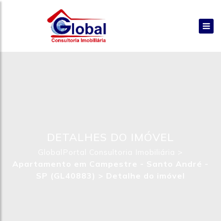
DETALHES DO IMÓVEL
>
GlobalPortal Consultoria Imobiliária
Apartamento em Campestre - Santo André -
SP (GL40883) >
Detalhe do imóvel