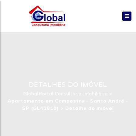
DETALHES DO IMÓVEL
>
GlobalPortal Consultoria Imobiliária
Apartamento em Campestre - Santo André -
SP (GL41810) >
Detalhe do imóvel