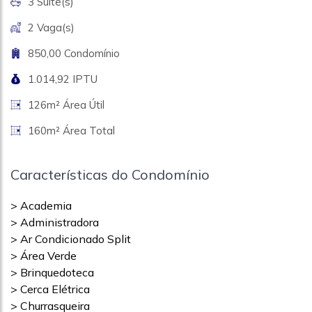
3 Suite(s)
2 Vaga(s)
850,00 Condomínio
1.014,92 IPTU
126m² Área Útil
160m² Área Total
Características do Condomínio
> Academia
> Administradora
> Ar Condicionado Split
> Área Verde
> Brinquedoteca
> Cerca Elétrica
> Churrasqueira