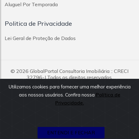
Aluguel Por Temporada
Politica de Privacidade
Lei Geral de Proteção de Dados
© 2026
GlobalPortal Consultoria Imobiliária
:: CRECI
32796-J Todos os direitos reservados.
Utilizamos cookies para fornecer uma melhor experiência
Todas as informações e valores exibidos neste portal são
aos nossos usuários. Confira nossa
Política de
fornecidos pelos proprietários dos imóveis, podendo sofrer
alterações sem aviso prévio. Antes da proposta, consulte nossos
Privacidade.
corretores.
ENTENDI E FECHAR