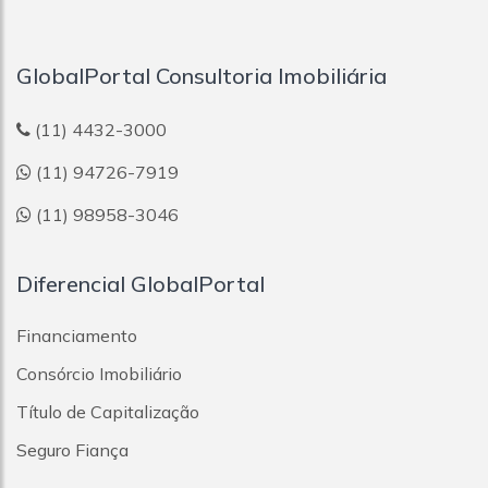
Vila Assunção
Vila Bastos
Vila Bela Vista
GlobalPortal Consultoria Imobiliária
Vila Camilópolis
Vila Cecília Maria
Vila Cláudio
(11) 4432-3000
Vila Curuçá
(11) 94726-7919
Vila Dora
Vila Eldízia
(11) 98958-3046
Vila Floresta
Vila Francisco Matarazzo
Vila Gilda
Diferencial GlobalPortal
Vila Guaraciaba
Vila Guarani
Financiamento
Vila Guiomar
Vila Helena
Consórcio Imobiliário
Vila Homero Thon
Título de Capitalização
Vila Humaitá
Vila João Ramalho
Seguro Fiança
Vila Junqueira
Vila Léa