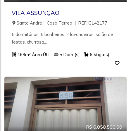
VILA ASSUNÇÃO
Santo André | Casa Térrea | REF.:GL42177
5 dormitórios, 5 banheiros, 2 lavandeiras, salão de
festas, churrasq...
463m² Área Útil
5 Dorm(s)
6 Vaga(s)
R$ 6.858.500,00