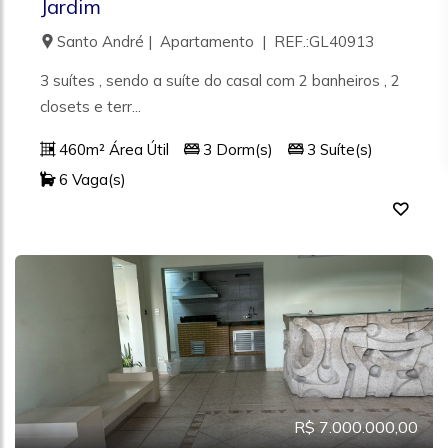
Jardim
Santo André | Apartamento | REF.:GL40913
3 suítes , sendo a suíte do casal com 2 banheiros , 2
closets e terr...
460m² Área Útil
3 Dorm(s)
3 Suíte(s)
6 Vaga(s)
R$ 7.000.000,00