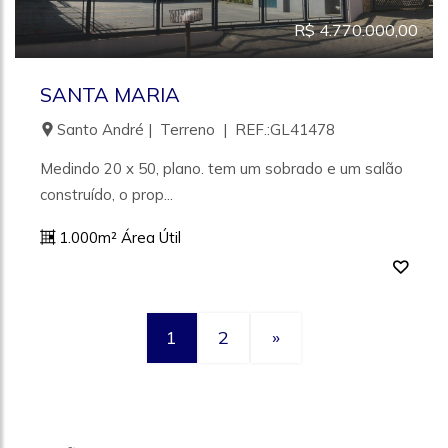
R$ 4.770.000,00
SANTA MARIA
Santo André | Terreno | REF.:GL41478
Medindo 20 x 50, plano. tem um sobrado e um salão
construído, o prop...
1.000m² Área Útil
1
2
»