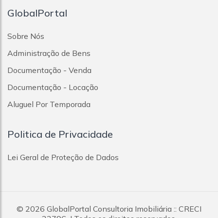
Vila Linda
GlobalPortal
Vila Lutécia
Vila Marina
Sobre Nós
Vila Mazzei
Administração de Bens
Vila Metalúrgica
Vila Palmares
Documentação - Venda
Vila Pires
Vila Príncipe De Gales
Documentação - Locação
Vila Sacadura Cabral
Aluguel Por Temporada
Vila Santa Teresa
Vila São Pedro
Vila Scarpelli
Politica de Privacidade
Vila Silvestre
Vila Suíça
Lei Geral de Proteção de Dados
Vila Tibiriçá
Vila Valparaíso
Vila Vitória
© 2026
GlobalPortal Consultoria Imobiliária
:: CRECI