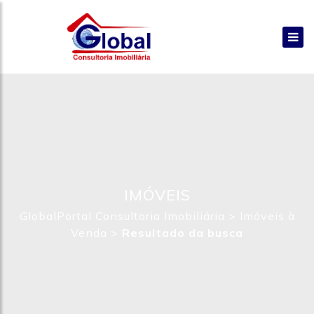
IMÓVEIS
GlobalPortal Consultoria Imobiliária
>
Imóveis à
Venda
>
Resultado da busca