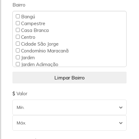
Bairro
Bangú
Campestre
Casa Branca
Centro
Cidade São Jorge
Condomínio Maracanã
Jardim
Jardim Aclimação
Jardim Alvorada
Jardim Alzira Franco
Jardim Ana Maria
Jardim Bela Vista
Valor
Jardim Bom Pastor
Jardim Cambuí
Mín.
Jardim Cristiane
Jardim Das Maravilhas
Máx.
Jardim Do Estádio
Jardim Guarará