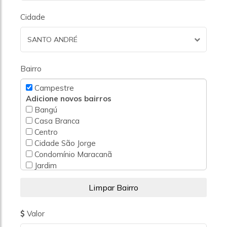
Cidade
SANTO ANDRÉ
Bairro
Campestre
Adicione novos bairros
Bangú
Casa Branca
Centro
Cidade São Jorge
Condomínio Maracanã
Jardim
Jardim Aclimação
Jardim Alvorada
Jardim Alzira Franco
Jardim Ana Maria
Valor
Jardim Bela Vista