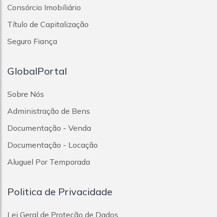
Vila Guiomar
Consórcio Imobiliário
Vila Helena
Título de Capitalização
Vila Homero Thon
Vila Humaitá
Seguro Fiança
Vila João Ramalho
Vila Junqueira
Vila Léa
GlobalPortal
Vila Linda
Vila Lutécia
Sobre Nós
Vila Marina
Administração de Bens
Vila Mazzei
Vila Metalúrgica
Documentação - Venda
Vila Palmares
Vila Pires
Documentação - Locação
Vila Príncipe De Gales
Aluguel Por Temporada
Vila Sacadura Cabral
Vila Santa Teresa
Vila São Pedro
Politica de Privacidade
Vila Scarpelli
Vila Silvestre
Lei Geral de Proteção de Dados