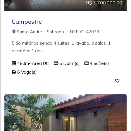
R$ 1.700.000,00
Campestre
Santo André | Sobrado | REF.:GL42038
5 dormitórios sendo 4 suítes, 1 lavabo, 3 salas, 1
escritório,1 des...
480m² Área Útil
5 Dorm(s)
4 Suíte(s)
6 Vaga(s)