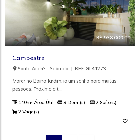
R$ 938.000,00
Campestre
Santo André | Sobrado | REF.:GL41273
Morar no Bairro Jardim, já um sonho para muitas
pessoas. Próximo a t...
140m² Área Útil
3 Dorm(s)
2 Suíte(s)
2 Vaga(s)