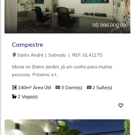
R$ 986.000,00
Campestre
Santo André | Sobrado | REF.:GL41275
Morar no Bairro Jardim, já um sonho para muitas
pessoas. Próximo a t...
140m² Área Útil
3 Dorm(s)
2 Suíte(s)
2 Vaga(s)