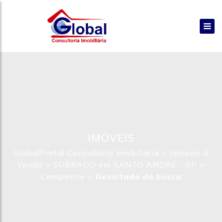
IMÓVEIS
GlobalPortal Consultoria Imobiliária
>
Imóveis à
Venda
>
SOBRADO em SANTO ANDRÉ - SP
>
Campestre
>
Resultado da busca