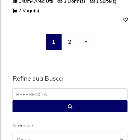
148m² Área Útil
3 Dorm(s)
1 Suíte(s)
2 Vaga(s)
1
2
»
Refine sua Busca
Interesse
Venda