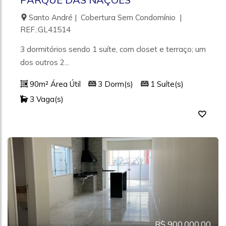
Santo André | Cobertura Sem Condomínio |
REF.:GL41514
3 dormitórios sendo 1 suíte, com closet e terraço; um
dos outros 2...
90m² Área Útil
3 Dorm(s)
1 Suíte(s)
3 Vaga(s)
R$ 900.000,00