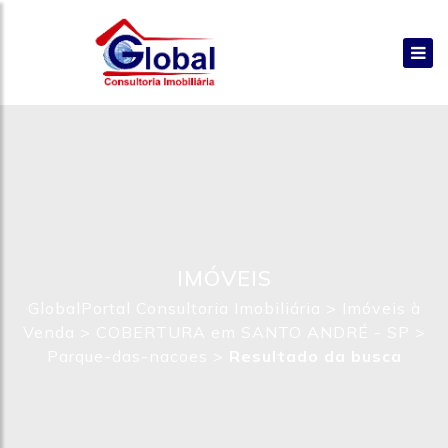
IMÓVEIS
GlobalPortal Consultoria Imobiliária
>
Imóveis à
Venda
>
COBERTURA em SANTO ANDRÉ - SP
>
Parque-das-nacoes
>
Resultado da busca