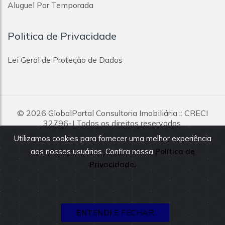
Aluguel Por Temporada
Vila Sacadura Cabral
Vila Santa Teresa
Vila São Pedro
Politica de Privacidade
Vila Scarpelli
Vila Silvestre
Lei Geral de Proteção de Dados
Vila Suíça
Vila Tibiriçá
Vila Valparaíso
Vila Vitória
© 2026
GlobalPortal Consultoria Imobiliária
:: CRECI
32796-J Todos os direitos reservados.
Utilizamos cookies para fornecer uma melhor experiência
Todas as informações e valores exibidos neste portal são
aos nossos usuários. Confira nossa
Política de
fornecidos pelos proprietários dos imóveis, podendo sofrer
alterações sem aviso prévio. Antes da proposta, consulte nossos
Privacidade.
corretores.
ENTENDI E FECHAR