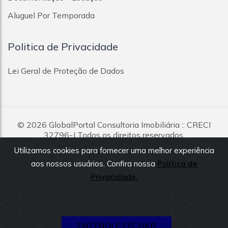
Vila Sacadura Cabral
Aluguel Por Temporada
Vila Santa Teresa
Vila São Pedro
Vila Scarpelli
Politica de Privacidade
Vila Silvestre
Vila Suíça
Lei Geral de Proteção de Dados
Vila Tibiriçá
Vila Valparaíso
Vila Vitória
© 2026
GlobalPortal Consultoria Imobiliária
:: CRECI
32796-J Todos os direitos reservados.
Utilizamos cookies para fornecer uma melhor experiência
Todas as informações e valores exibidos neste portal são
aos nossos usuários. Confira nossa
Política de
fornecidos pelos proprietários dos imóveis, podendo sofrer
alterações sem aviso prévio. Antes da proposta, consulte nossos
Privacidade.
corretores.
ENTENDI E FECHAR