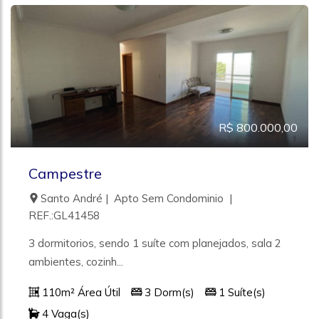
R$ 800.000,00
Campestre
Santo André | Apto Sem Condominio |
REF.:GL41458
3 dormitorios, sendo 1 suíte com planejados, sala 2
ambientes, cozinh...
110m² Área Útil
3 Dorm(s)
1 Suíte(s)
4 Vaga(s)