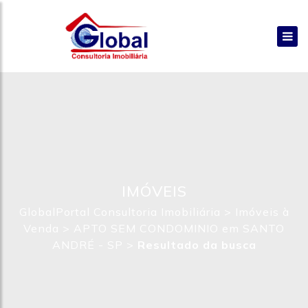
IMÓVEIS
GlobalPortal Consultoria Imobiliária
>
Imóveis à
Venda
>
APTO SEM CONDOMINIO em SANTO
ANDRÉ - SP
>
Resultado da busca