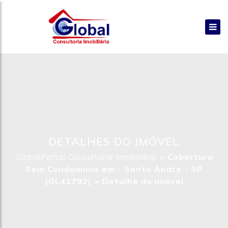
DETALHES DO IMÓVEL
>
Cobertura
GlobalPortal Consultoria Imobiliária
Sem Condomínio em - Santo André - SP
(GL41792) >
Detalhe do imóvel