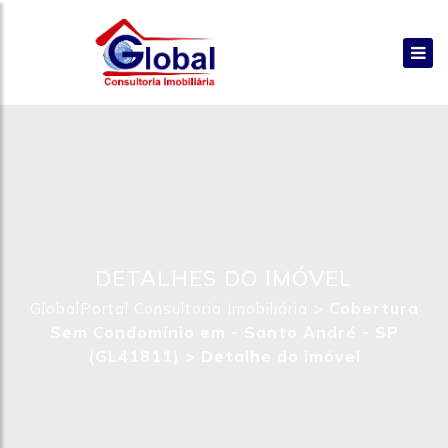
DETALHES DO IMÓVEL
>
Cobertura
GlobalPortal Consultoria Imobiliária
Sem Condomínio em - Santo André - SP
(GL41811) >
Detalhe do imóvel