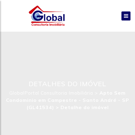
DETALHES DO IMÓVEL
>
Apto Sem
GlobalPortal Consultoria Imobiliária
Condominio em Campestre - Santo André - SP
(GL41534) >
Detalhe do imóvel