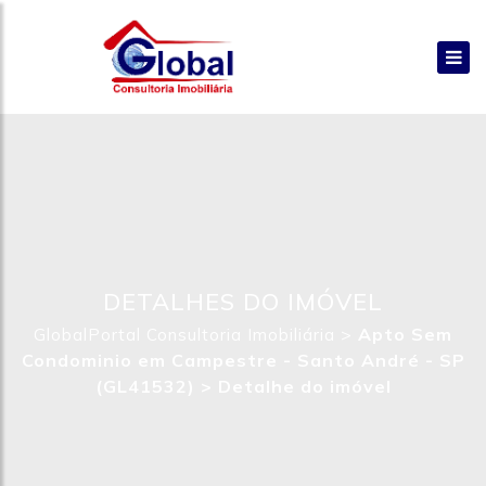
DETALHES DO IMÓVEL
>
Apto Sem
GlobalPortal Consultoria Imobiliária
Condominio em Campestre - Santo André - SP
(GL41532) >
Detalhe do imóvel