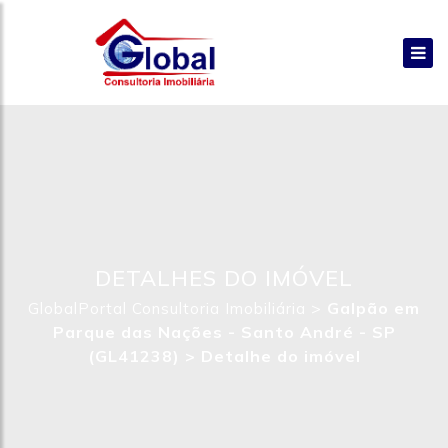
DETALHES DO IMÓVEL
>
Galpão em
GlobalPortal Consultoria Imobiliária
Parque das Nações - Santo André - SP
(GL41238) >
Detalhe do imóvel