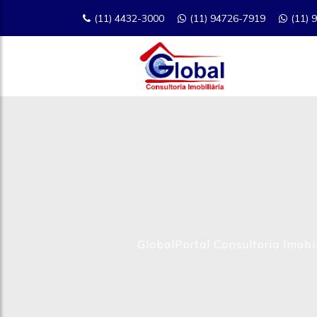
(11) 4432-3000
(11) 94726-7919
(11) 
GlobalPortal Consultoria Imobil