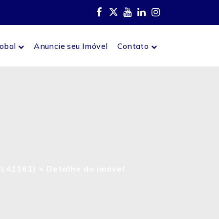
lobal
Anuncie seu Imóvel
Contato
(GL42161) >
Detalhe do imóvel