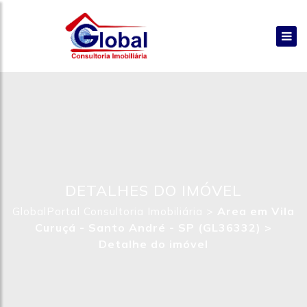
DETALHES DO IMÓVEL
>
Area em Vila
GlobalPortal Consultoria Imobiliária
Curuçá - Santo André - SP (GL36332) >
Detalhe do imóvel