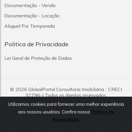
Documentação - Venda
Documentação - Locação
Aluguel Por Temporada
Politica de Privacidade
Lei Geral de Proteção de Dados
© 2026
GlobalPortal Consultoria Imobiliária
:: CRECI
32796-J Todos os direitos reservados.
Utilizamos cookies para fornecer uma melhor experiência
Todas as informações e valores exibidos neste portal são
aos nossos usuários. Confira nossa
Política de
fornecidos pelos proprietários dos imóveis, podendo sofrer
alterações sem aviso prévio. Antes da proposta, consulte nossos
Privacidade.
corretores.