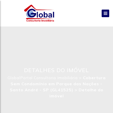
DETALHES DO IMÓVEL
>
Cobertura
GlobalPortal Consultoria Imobiliária
Sem Condomínio em Parque das Nações -
Santo André - SP (GL41525) >
Detalhe do
imóvel