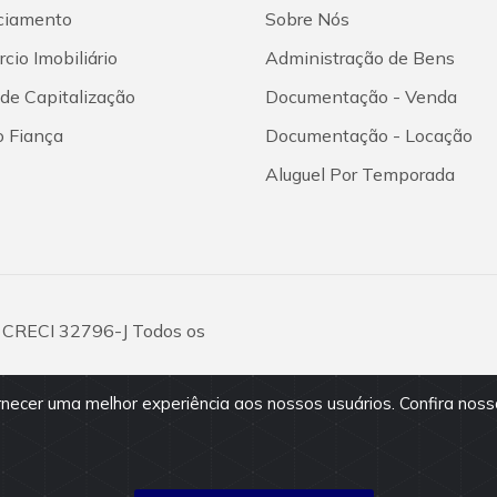
ciamento
Sobre Nós
cio Imobiliário
Administração de Bens
 de Capitalização
Documentação - Venda
o Fiança
Documentação - Locação
Aluguel Por Temporada
: CRECI 32796-J Todos os
ornecer uma melhor experiência aos nossos usuários. Confira nos
são fornecidos pelos proprietários
vio. Antes da proposta, consulte