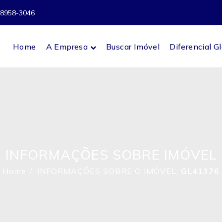
98958-3046
Home
A Empresa
Buscar Imóvel
Diferencial G
INFORMAÇÕES SOBRE IMÓVEL
Home
INFORMAÇÕES SOBRE O IMÓVEL:
GL41376