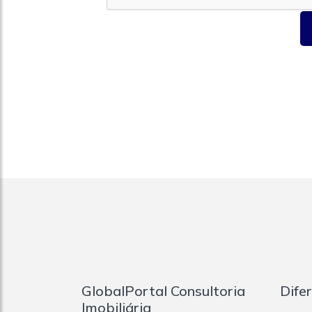
GlobalPortal Consultoria
Dife
Imobiliária