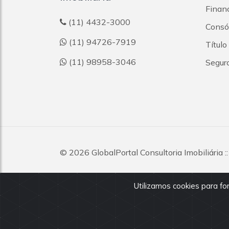
Finan
(11) 4432-3000
Consór
(11) 94726-7919
Título
(11) 98958-3046
Segur
© 2026
GlobalPortal Consultoria Imobiliária
:
direitos reservados.
Utilizamos cookies para f
Todas as informações e valores exibidos neste portal 
dos imóveis, podendo sofrer alterações sem aviso pré
nossos corretores.